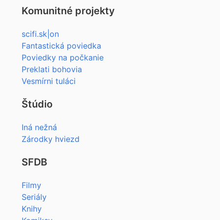
Komunitné projekty
scifi.sk|on
Fantastická poviedka
Poviedky na počkanie
Preklati bohovia
Vesmírni tuláci
Štúdio
Iná nežná
Zárodky hviezd
SFDB
Filmy
Seriály
Knihy