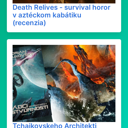
Death Relives - survival horor
v aztéckom kabátiku
(recenzia)
Tchaikovskeho Architekti