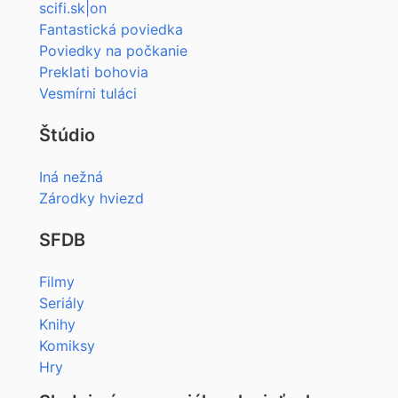
scifi.sk|on
Fantastická poviedka
Poviedky na počkanie
Preklati bohovia
Vesmírni tuláci
Štúdio
Iná nežná
Zárodky hviezd
SFDB
Filmy
Seriály
Knihy
Komiksy
Hry