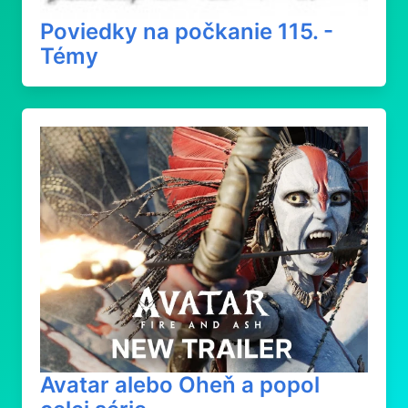
Poviedky na počkanie 115. -
Témy
Avatar alebo Oheň a popol