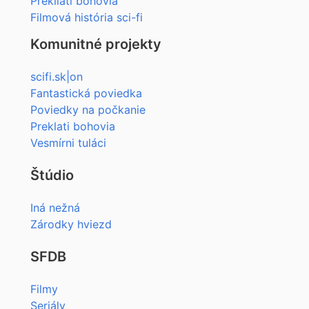
Prekliati bohovia
Filmová história sci-fi
Komunitné projekty
scifi.sk|on
Fantastická poviedka
Poviedky na počkanie
Preklati bohovia
Vesmírni tuláci
Štúdio
Iná nežná
Zárodky hviezd
SFDB
Filmy
Seriály