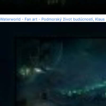
Waterworld - Fan art - Podmorský život budúcnosti, Klaus 