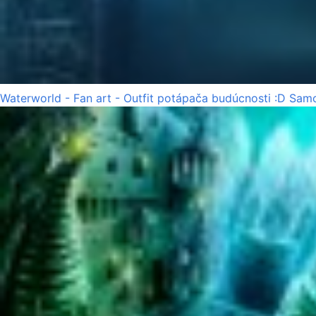
Waterworld - Fan art - Outfit potápača budúcnosti :D Samo