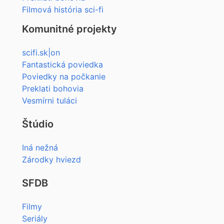
Filmová história sci-fi
Komunitné projekty
scifi.sk|on
Fantastická poviedka
Poviedky na počkanie
Preklati bohovia
Vesmírni tuláci
Štúdio
Iná nežná
Zárodky hviezd
SFDB
Filmy
Seriály