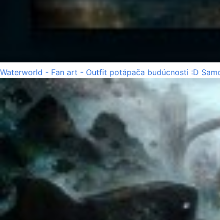
Waterworld - Fan art - Outfit potápača budúcnosti :D Samo