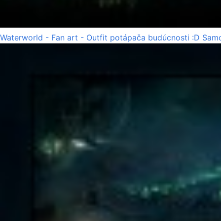
Waterworld - Fan art - Outfit potápača budúcnosti :D Samo