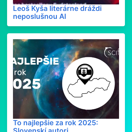
Leoš Kyša literárne dráždi
neposlušnou AI
To najlepšie za rok 2025:
Slovenskí autori