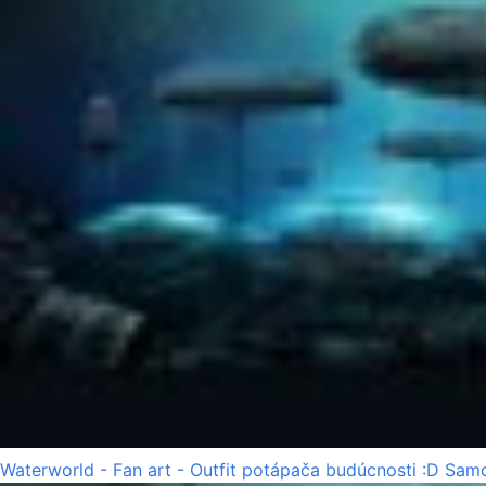
Waterworld - Fan art - Outfit potápača budúcnosti :D Samo