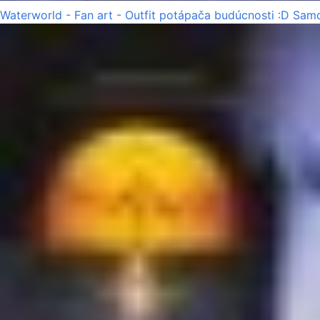
Waterworld - Fan art - Outfit potápača budúcnosti :D Samo