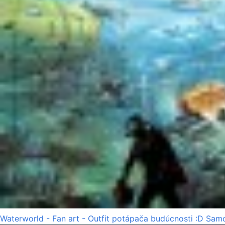
Waterworld - Fan art - Outfit potápača budúcnosti :D Samo