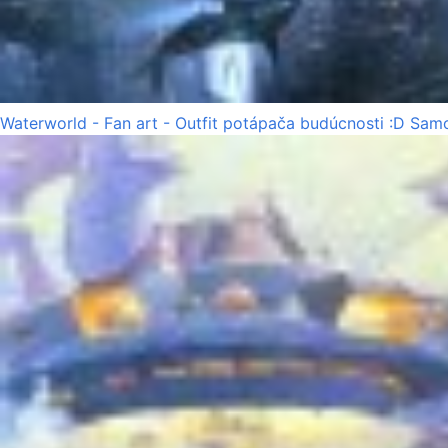
Waterworld - Fan art - Outfit potápača budúcnosti :D Samo