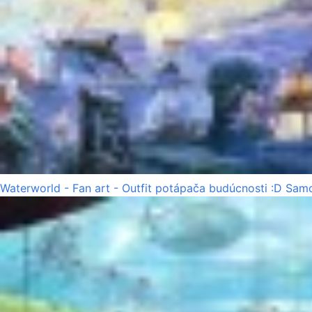
Waterworld - Fan art - Outfit potápača budúcnosti :D Samo