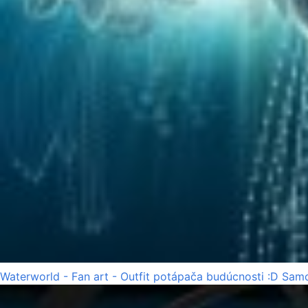
Waterworld - Fan art - Outfit potápača budúcnosti :D Samo