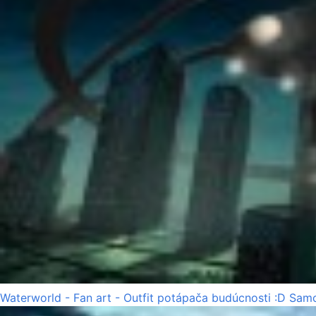
Waterworld - Fan art - Outfit potápača budúcnosti :D Samo