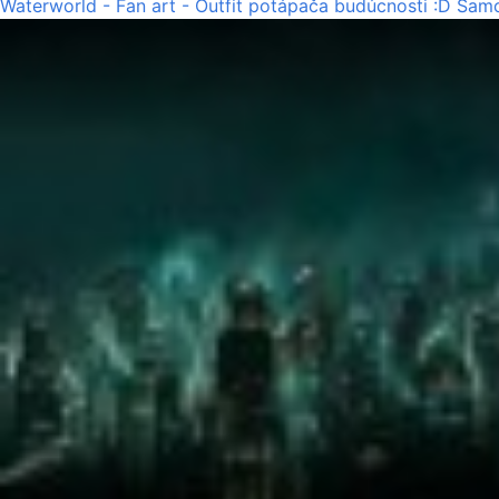
Waterworld - Fan art - Outfit potápača budúcnosti :D Samo