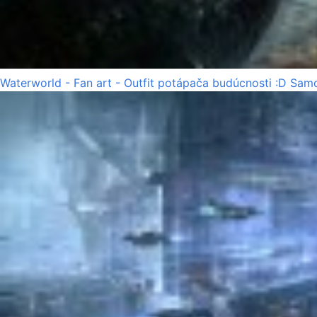
Waterworld - Fan art - Outfit potápača budúcnosti :D Samo