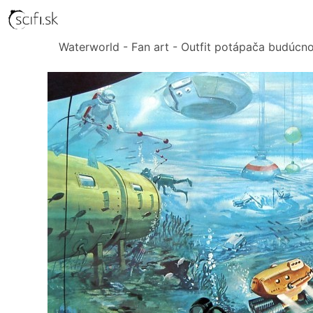
Waterworld - Fan art - Outfit potápača budúcno