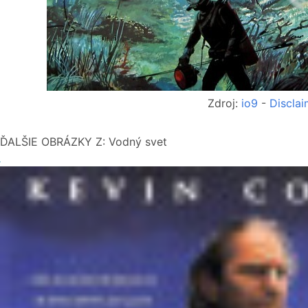
Zdroj:
io9
-
Disclai
ĎALŠIE OBRÁZKY Z: Vodný svet