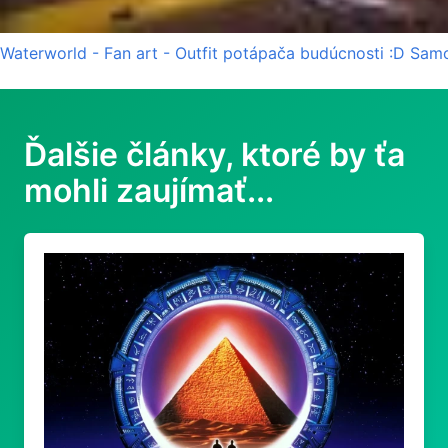
Waterworld - Fan art - Outfit potápača budúcnosti :D Samo
Ďalšie články, ktoré by ťa
mohli zaujímať...