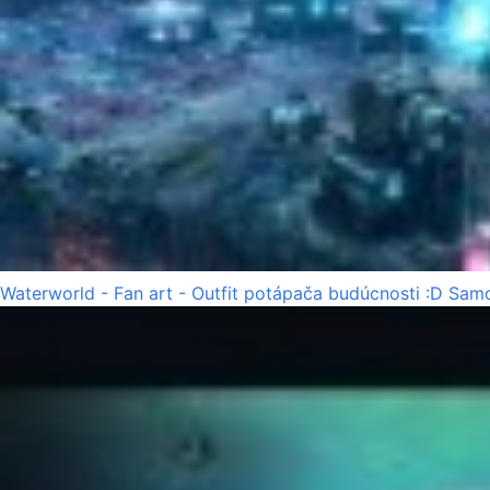
Waterworld - Fan art - Outfit potápača budúcnosti :D Samo