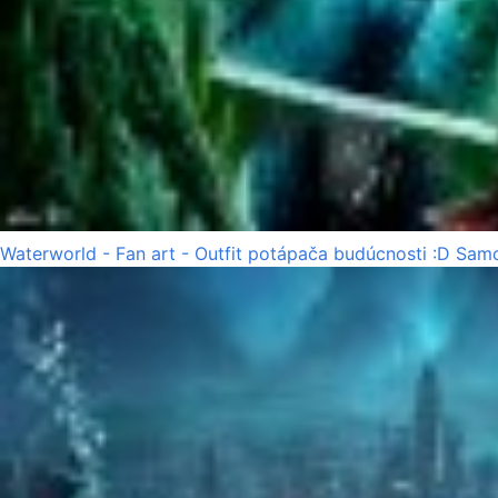
Waterworld - Fan art - Outfit potápača budúcnosti :D Samo