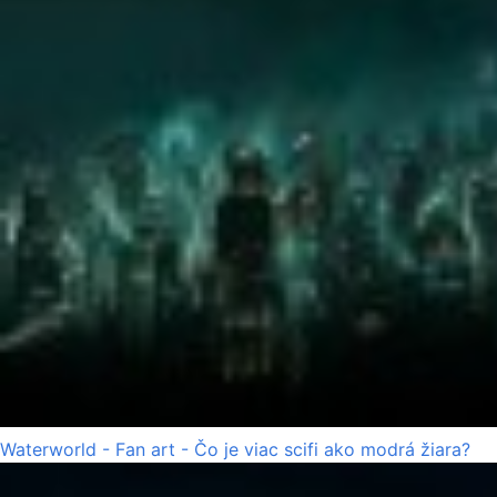
Waterworld - Fan art - Čo je viac scifi ako modrá žiara?