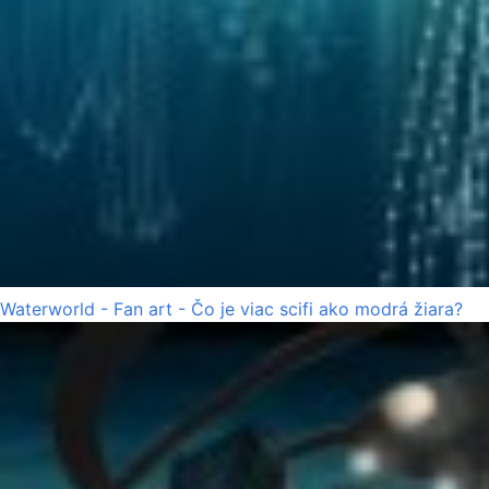
Waterworld - Fan art - Čo je viac scifi ako modrá žiara?