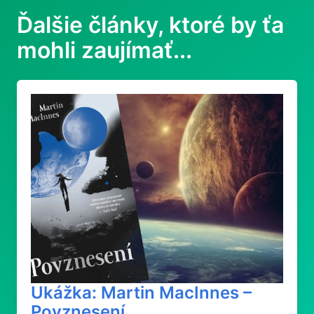
Ďalšie články, ktoré by ťa
mohli zaujímať...
Ukážka: Martin MacInnes –
Povznesení