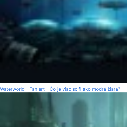
Waterworld - Fan art - Čo je viac scifi ako modrá žiara?