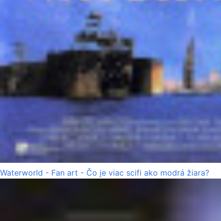
Waterworld - Fan art - Čo je viac scifi ako modrá žiara?