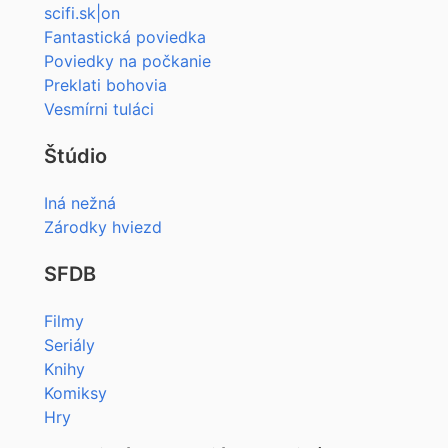
scifi.sk|on
Fantastická poviedka
Poviedky na počkanie
Preklati bohovia
Vesmírni tuláci
Štúdio
Iná nežná
Zárodky hviezd
SFDB
Filmy
Seriály
Knihy
Komiksy
Hry