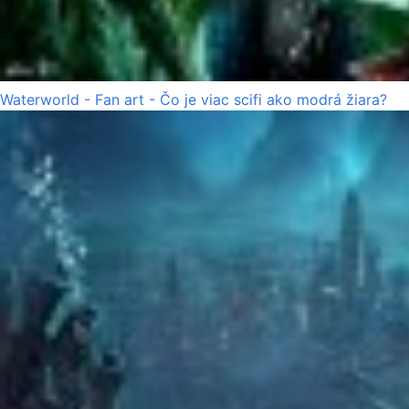
Waterworld - Fan art - Čo je viac scifi ako modrá žiara?