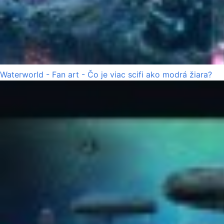
Waterworld - Fan art - Čo je viac scifi ako modrá žiara?