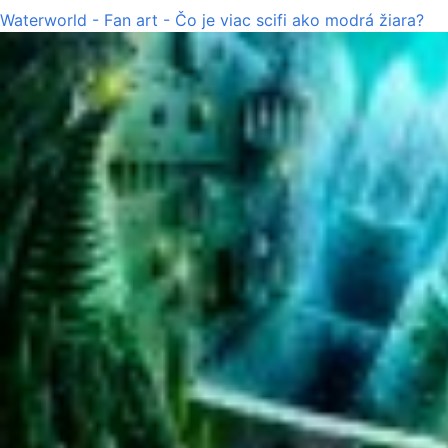
Waterworld - Fan art - Čo je viac scifi ako modrá žiara?