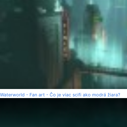
Waterworld - Fan art - Čo je viac scifi ako modrá žiara?