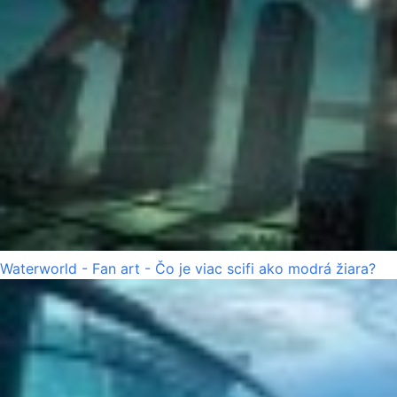
Waterworld - Fan art - Čo je viac scifi ako modrá žiara?