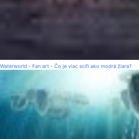
Waterworld - Fan art - Čo je viac scifi ako modrá žiara?