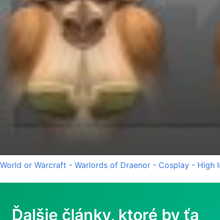
World or Warcraft - Warlords of Draenor - Cosplay - High 
Ďalšie články, ktoré by ťa