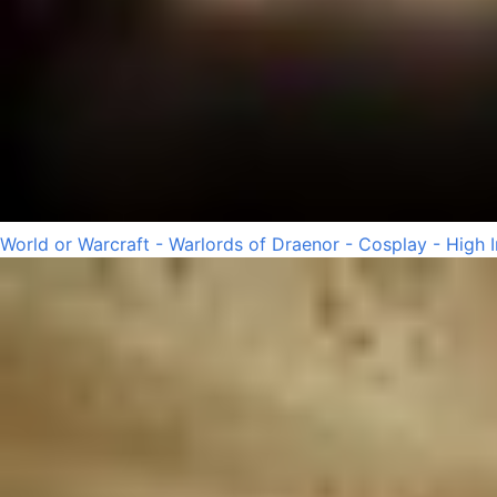
World or Warcraft - Warlords of Draenor - Cosplay - High 