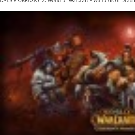
ĎALŠIE OBRÁZKY Z: World or Warcraft - Warlords of Draen