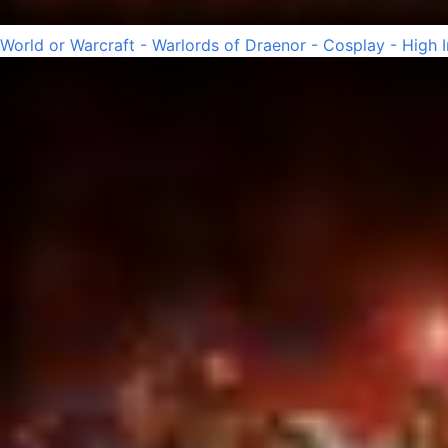
World or Warcraft - Warlords of Draenor - Cosplay - High 