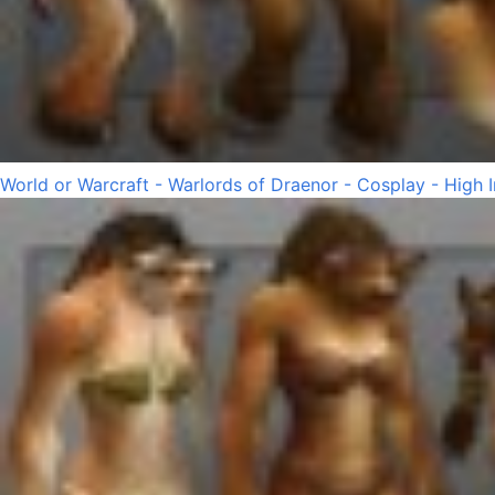
World or Warcraft - Warlords of Draenor - Cosplay - High 