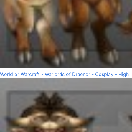
World or Warcraft - Warlords of Draenor - Cosplay - High 