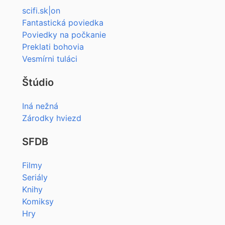
scifi.sk|on
Fantastická poviedka
Poviedky na počkanie
Preklati bohovia
Vesmírni tuláci
Štúdio
Iná nežná
Zárodky hviezd
SFDB
Filmy
Seriály
Knihy
Komiksy
Hry