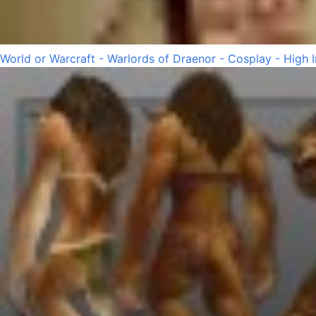
World or Warcraft - Warlords of Draenor - Cosplay - High 