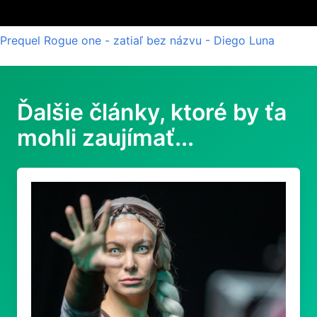
Prequel Rogue one - zatiaľ bez názvu - Diego Luna
Ďalšie články, ktoré by ťa
mohli zaujímať...