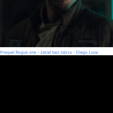
Prequel Rogue one - zatiaľ bez názvu - Diego Luna