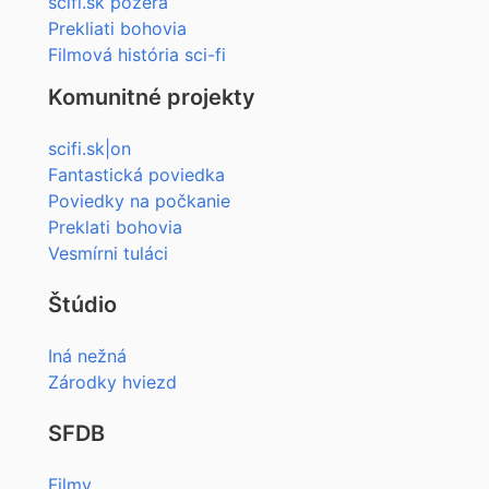
scifi.sk pozerá
Prekliati bohovia
Filmová história sci-fi
Komunitné projekty
scifi.sk|on
Fantastická poviedka
Poviedky na počkanie
Preklati bohovia
Vesmírni tuláci
Štúdio
Iná nežná
Zárodky hviezd
SFDB
Filmy