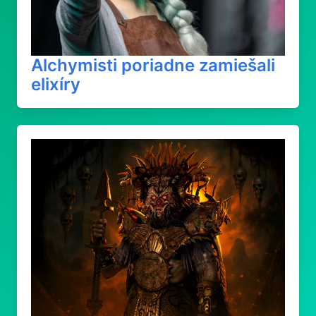
Alchymisti poriadne zamiešali
elixíry