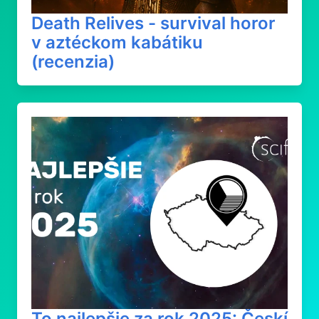
Death Relives - survival horor
v aztéckom kabátiku
(recenzia)
To najlepšie za rok 2025: Českí