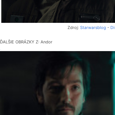
Zdroj:
Starwarsblog
-
Di
ĎALŠIE OBRÁZKY Z: Andor