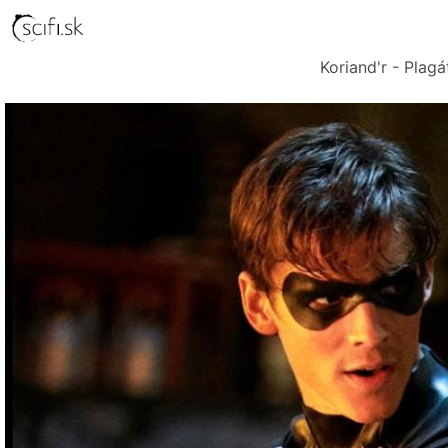
Koriand'r - Plagá