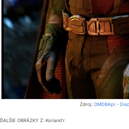
Zdroj:
OMDBApi
-
Disc
ĎALŠIE OBRÁZKY Z: Koriand'r