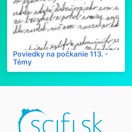
Poviedky na počkanie 113. -
Témy