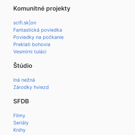
Komunitné projekty
scifi.sk|on
Fantastická poviedka
Poviedky na počkanie
Preklati bohovia
Vesmírni tuláci
Štúdio
Iná nežná
Zárodky hviezd
SFDB
Filmy
Seriály
Knihy