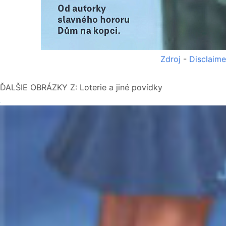
Zdroj
-
Disclaime
ĎALŠIE OBRÁZKY Z: Loterie a jiné povídky