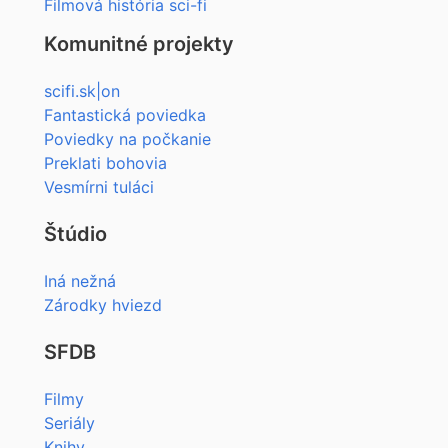
Filmová história sci-fi
Komunitné projekty
scifi.sk|on
Fantastická poviedka
Poviedky na počkanie
Preklati bohovia
Vesmírni tuláci
Štúdio
Iná nežná
Zárodky hviezd
SFDB
Filmy
Seriály
Knihy