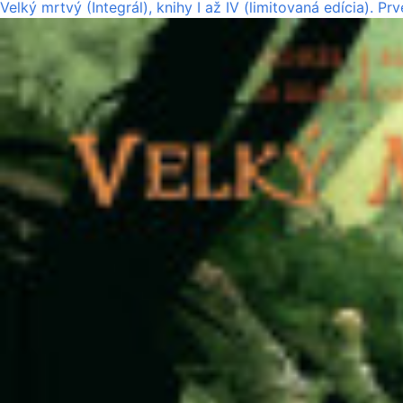
Velký mrtvý (Integrál), knihy I až IV (limitovaná edícia). P