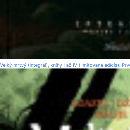
Velký mrtvý (Integrál), knihy I až IV (limitovaná edícia). P