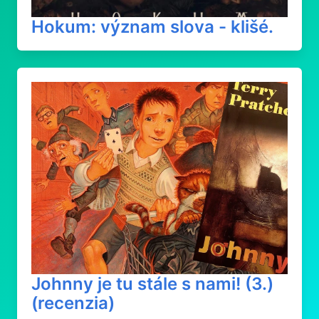
Hokum: význam slova - klišé.
Johnny je tu stále s nami! (3.)
(recenzia)