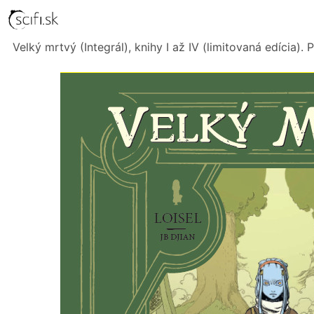
Velký mrtvý (Integrál), knihy I až IV (limitovaná edícia).