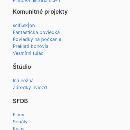
Filmová história sci-fi
Komunitné projekty
scifi.sk|on
Fantastická poviedka
Poviedky na počkanie
Preklati bohovia
Vesmírni tuláci
Štúdio
Iná nežná
Zárodky hviezd
SFDB
Filmy
Seriály
Knihy