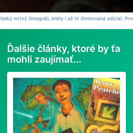
Velký mrtvý (Integrál), knihy I až IV (limitovaná edícia). P
Ďalšie články, ktoré by ťa
mohli zaujímať...