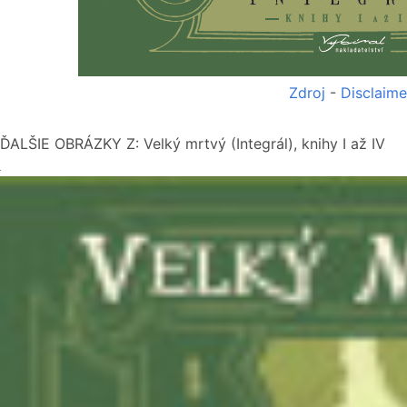
Zdroj
-
Disclaime
ĎALŠIE OBRÁZKY Z: Velký mrtvý (Integrál), knihy I až IV