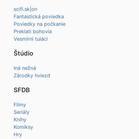
scifi.sk|on
Fantastická poviedka
Poviedky na počkanie
Preklati bohovia
Vesmírni tuláci
Štúdio
Iná nežná
Zárodky hviezd
SFDB
Filmy
Seriály
Knihy
Komiksy
Hry