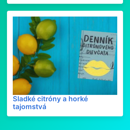
Sladké citróny a horké
tajomstvá