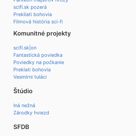
scifi.sk pozerá
Prekliati bohovia
Filmová história sci-fi
Komunitné projekty
scifi.sk|on
Fantastická poviedka
Poviedky na počkanie
Preklati bohovia
Vesmírni tuláci
Štúdio
Iná nežná
Zárodky hviezd
SFDB