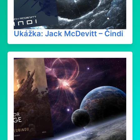
Ukážka: Jack McDevitt – Čindi