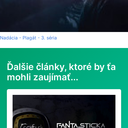
Nadácia - Plagát - 3. séria
Ďalšie články, ktoré by ťa
mohli zaujímať...