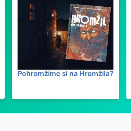
Pohromžíme si na Hromžila?