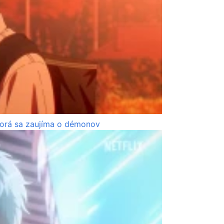
torá sa zaujíma o démonov