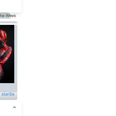
the Week
staršie