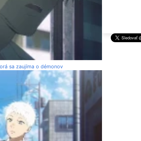
torá sa zaujíma o démonov