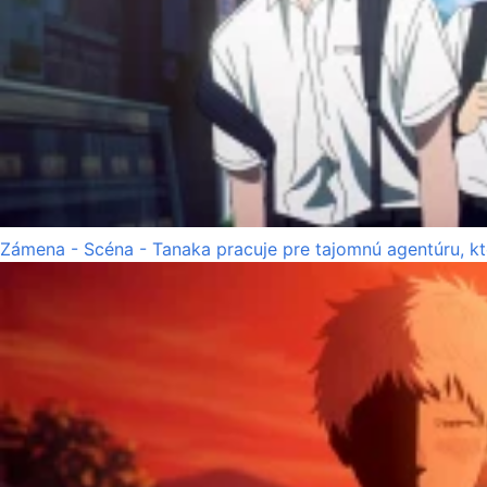
Zámena - Scéna - Tanaka pracuje pre tajomnú agentúru, k