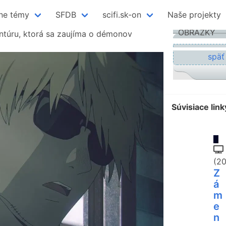
ne témy
SFDB
scifi.sk-on
Naše projekty
OBRÁZKY
ntúru, ktorá sa zaujíma o démonov
späť
Súvisiace link
(2
Z
á
m
e
n