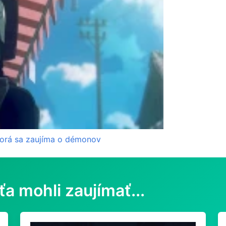
torá sa zaujíma o démonov
ťa mohli zaujímať...