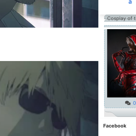
a
Cosplay of 
0
Facebook