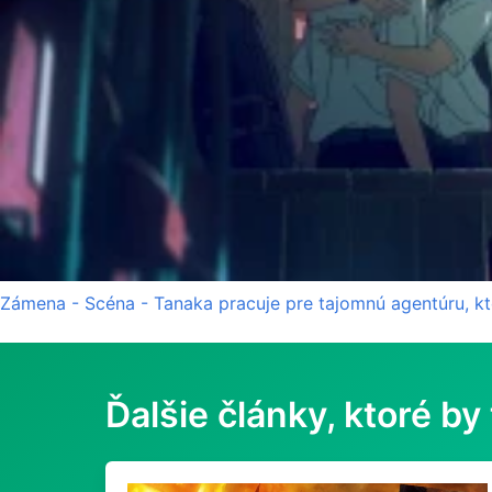
Zámena - Scéna - Tanaka pracuje pre tajomnú agentúru, k
Ďalšie články, ktoré by 