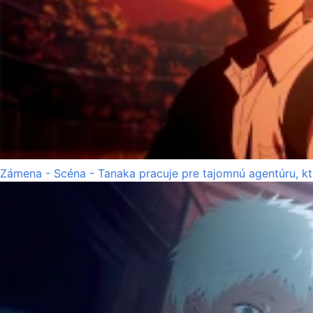
Zámena - Scéna - Tanaka pracuje pre tajomnú agentúru, k