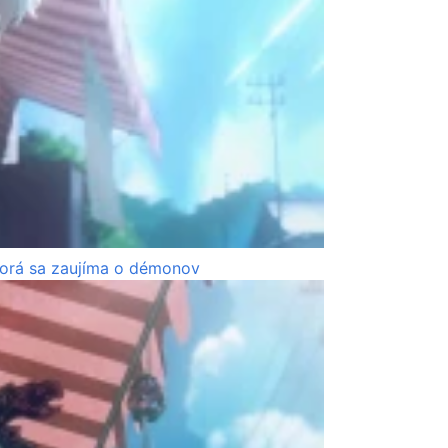
torá sa zaujíma o démonov