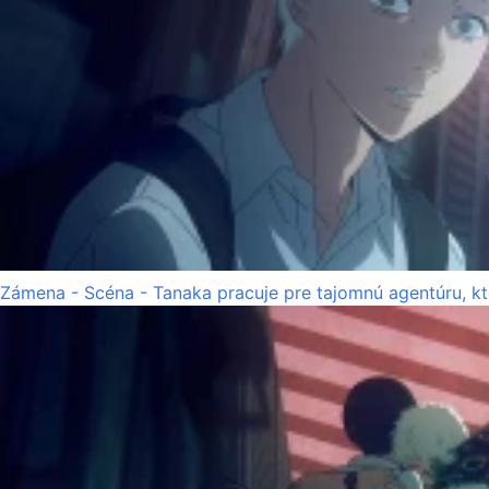
Zámena - Scéna - Tanaka pracuje pre tajomnú agentúru, k