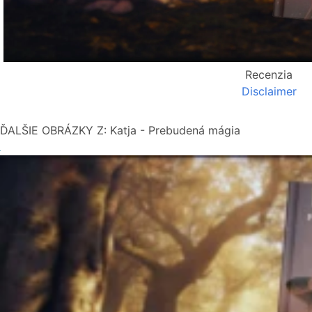
Recenzia
Disclaimer
ĎALŠIE OBRÁZKY Z: Katja - Prebudená mágia