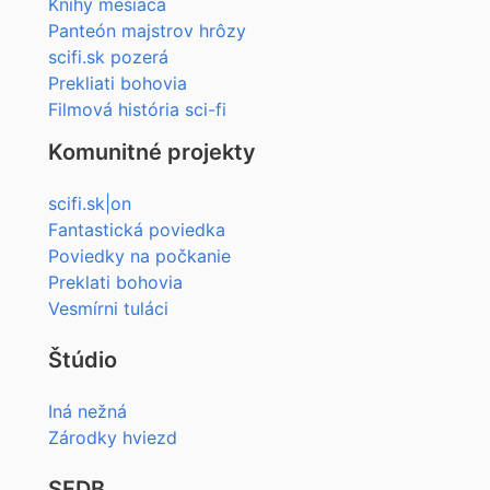
Knihy mesiaca
Panteón majstrov hrôzy
scifi.sk pozerá
Prekliati bohovia
Filmová história sci-fi
Komunitné projekty
scifi.sk|on
Fantastická poviedka
Poviedky na počkanie
Preklati bohovia
Vesmírni tuláci
Štúdio
Iná nežná
Zárodky hviezd
SFDB