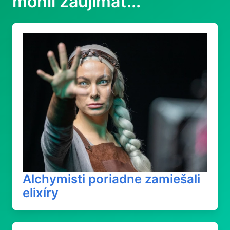
mohli zaujímať...
Alchymisti poriadne zamiešali
elixíry