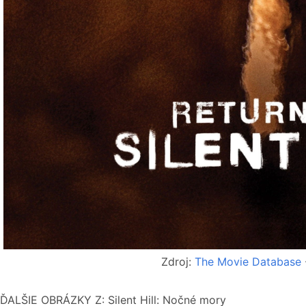
Zdroj:
The Movie Database
ĎALŠIE OBRÁZKY Z: Silent Hill: Nočné mory