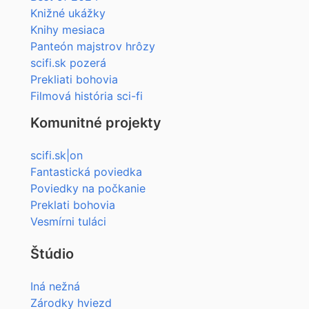
Knižné ukážky
Knihy mesiaca
Panteón majstrov hrôzy
scifi.sk pozerá
Prekliati bohovia
Filmová história sci-fi
Komunitné projekty
scifi.sk|on
Fantastická poviedka
Poviedky na počkanie
Preklati bohovia
Vesmírni tuláci
Štúdio
Iná nežná
Zárodky hviezd