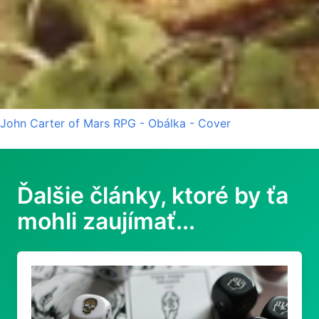
John Carter of Mars RPG - Obálka - Cover
Ďalšie články, ktoré by ťa
mohli zaujímať...