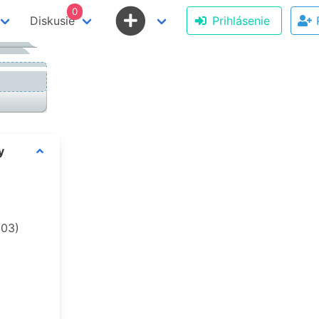
0
Diskusie
Prihlásenie
y
003)