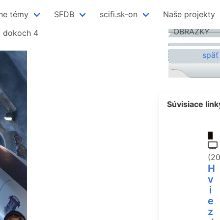
ne témy
SFDB
scifi.sk-on
Naše projekty
OBRÁZKY
 v dokoch 4
späť
Súvisiace link
(2
H
v
i
e
z