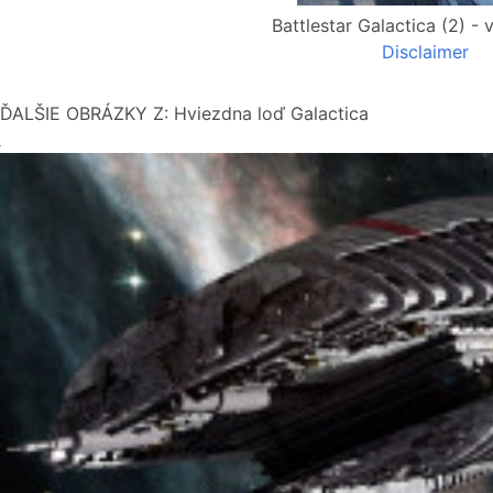
Battlestar Galactica (2) -
Disclaimer
ĎALŠIE OBRÁZKY Z: Hviezdna loď Galactica