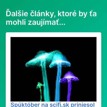
Ďalšie články, ktoré by ťa
mohli zaujímať...
Spúktóber na scifi.sk priniesol