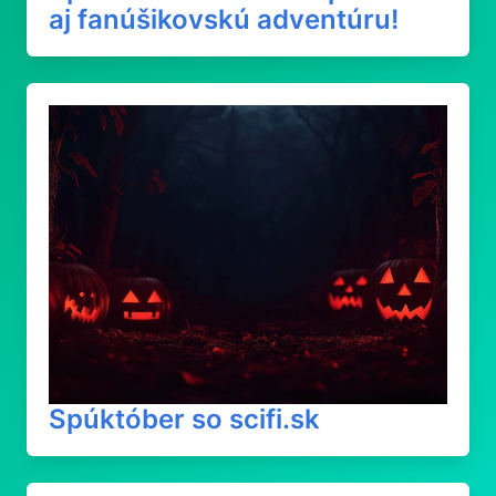
aj fanúšikovskú adventúru!
Spúktóber so scifi.sk