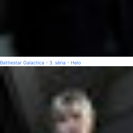
Battlestar Galactica - 3. séria - Helo