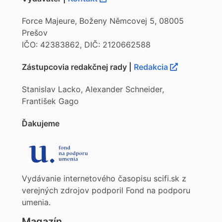
Force Majeure, Boženy Němcovej 5, 08005
Prešov
IČO: 42383862, DIČ: 2120662588
Zástupcovia redakčnej rady |
Redakcia
Stanislav Lacko, Alexander Schneider,
František Gago
Ďakujeme
Vydávanie internetového časopisu scifi.sk z
verejných zdrojov podporil Fond na podporu
umenia.
Magazín