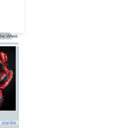
the Week
staršie