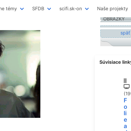
ne témy
SFDB
scifi.sk-on
Naše projekty
OBRÁZKY
späť
Súvisiace link
(19
F
o
li
e
a